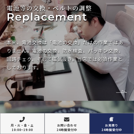
電池等の交換・ベルトの調整
Replacement
本来、電池交換は「電池の交換」だけの作業ではあ
りません。電池の交換、防水検査、パッキン交換、
回路チェク、そして磁気抜き。当店では必須作業と
しております。
月・火・金・土
お問い合わせ
お見積り
10:00~19:00
24時間受付中
24時間受付中