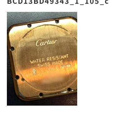
BCD13BD49343_1_105_c